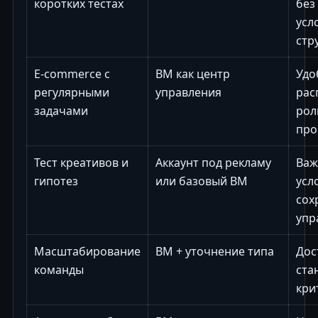
коротких тестах
без
усл
стр
E-commerce с
BM как центр
Удо
регулярными
управления
рас
задачами
рол
про
Тест креативов и
Аккаунт под рекламу
Важ
гипотез
или базовый BM
усл
сох
упр
Масштабирование
BM + уточнение типа
Дос
команды
ста
кри