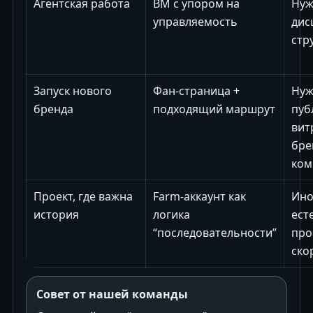
Агентская работа
BM с упором на
Нуж
управляемость
дис
стр
Запуск нового
Фан-страница +
Нуж
бренда
подходящий маршрут
пуб
вит
бре
ком
Проект, где важна
Farm-аккаунт как
Ино
история
логика
ест
“последовательности”
про
ско
Совет от нашей команды